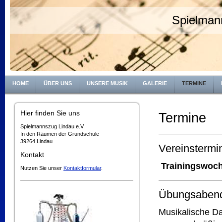
Spielman
HOME
ÜBER UNS
UNSERE MUSIK
GALERIE
TERMINE
Hier finden Sie uns
Termine
Spielmannszug Lindau e.V.
In den Räumen der Grundschule
39264 Lindau
Kontakt
Trainingswoc
Nutzen Sie unser
Kontaktformular
.
Übungsaben
Musikalische Da